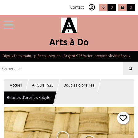
Contact
0
0
Arts à Do
Bijoux faits main - pièces uniques - Argent 925/Acier inoxydable/Minéraux
Accueil
ARGENT 925
Boucles d’oreilles
Boucles d’oreilles Kabyle