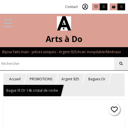
Contact
0
0
Arts à Do
Bijoux faits main - pièces uniques - Argent 925/Acier inoxydable/Minéraux
Accueil
PROMOTIONS
Argent 925
Bagues Or
Bague fil Or 14k cristal de roche