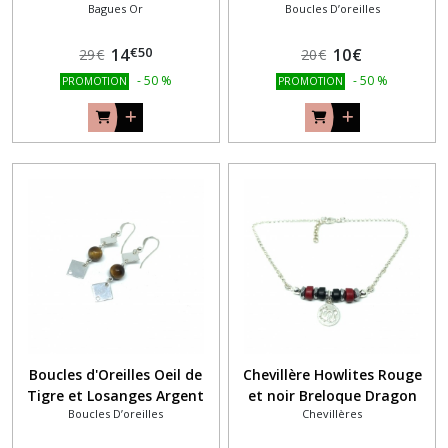
Bagues Or
Boucles D’oreilles
rond
€
50
14
10
€
29
€
20
€
-
50
%
-
50
%
PROMOTION
PROMOTION
Boucles d'Oreilles Oeil de
Chevillère Howlites Rouge
Tigre et Losanges Argent
et noir Breloque Dragon
Boucles D’oreilles
Chevillères
925