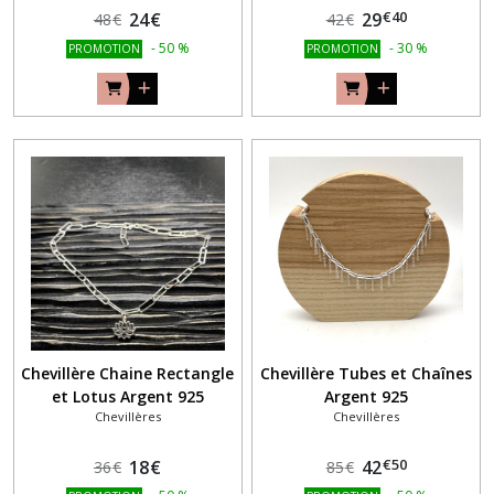
€
40
24
€
29
48
€
42
€
-
50
%
-
30
%
PROMOTION
PROMOTION
Chevillère Chaine Rectangle
Chevillère Tubes et Chaînes
et Lotus Argent 925
Argent 925
Chevillères
Chevillères
€
50
18
€
42
36
€
85
€