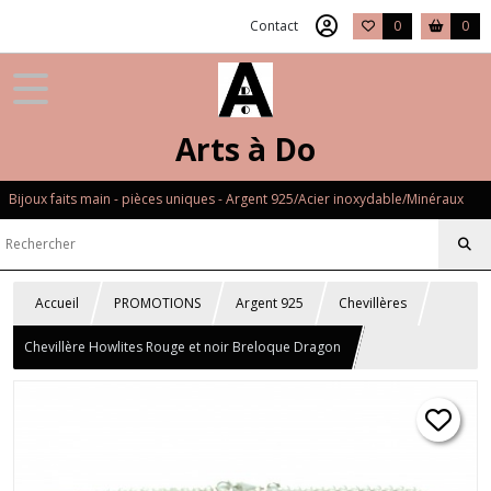
Contact
0
0
Arts à Do
Bijoux faits main - pièces uniques - Argent 925/Acier inoxydable/Minéraux
Accueil
PROMOTIONS
Argent 925
Chevillères
Chevillère Howlites Rouge et noir Breloque Dragon