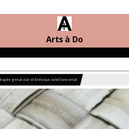
Arts à Do
rapée grenat clair et breloque soleil lune email