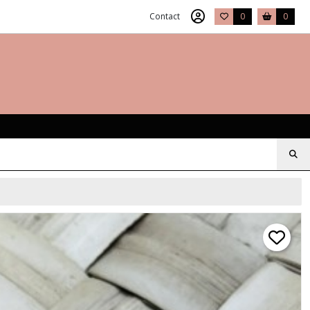
Contact
0
0