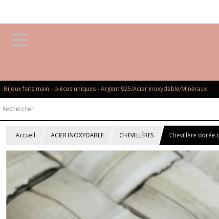
Bijoux faits main - pièces uniques - Argent 925/Acier inoxydable/Minéraux
Accueil
ACIER INOXYDABLE
CHEVILLÈRES
Chevillère dorée d