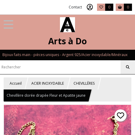
Contact
0
0
Arts à Do
Bijoux faits main - pièces uniques - Argent 925/Acier inoxydable/Minéraux
Accueil
ACIER INOXYDABLE
CHEVILLÈRES
Chevillère dorée drapée Fleur et Apatite jaune