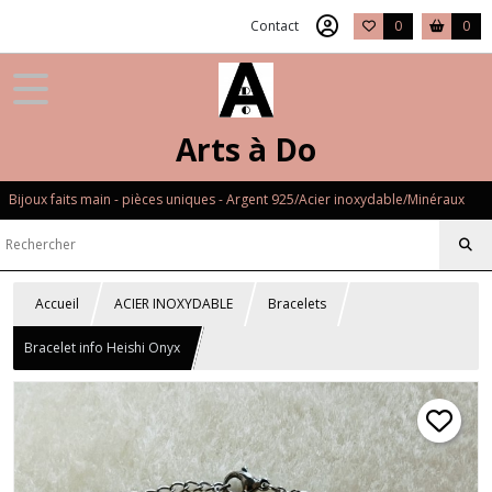
Contact
0
0
Arts à Do
Bijoux faits main - pièces uniques - Argent 925/Acier inoxydable/Minéraux
Accueil
ACIER INOXYDABLE
Bracelets
Bracelet info Heishi Onyx