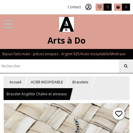
Contact
0
0
Arts à Do
Bijoux faits main - pièces uniques - Argent 925/Acier inoxydable/Minéraux
Accueil
ACIER INOXYDABLE
Bracelets
Bracelet Angélite Chaîne et anneaux