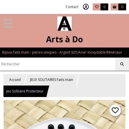
Contact
0
0
Arts à Do
Bijoux faits main - pièces uniques - Argent 925/Acier inoxydable/Minéraux
Accueil
JEUX SOLITAIRES Faits main
Jeu Solitaire Protecteur