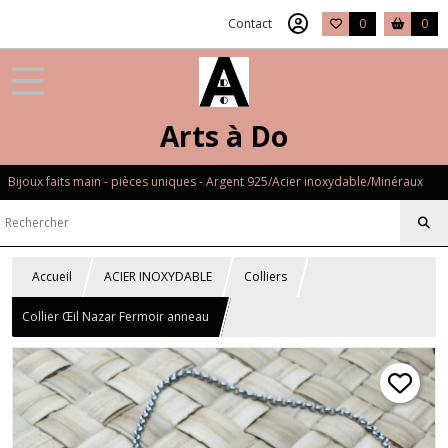
Contact
0
0
Arts à Do
Bijoux faits main - pièces uniques - Argent 925/Acier inoxydable/Minéraux
Accueil
ACIER INOXYDABLE
Colliers
Collier Œil Nazar Fermoir anneau