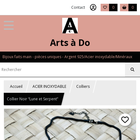
Contact
0
0
Arts à Do
Bijoux faits main - pièces uniques - Argent 925/Acier inoxydable/Minéraux
Accueil
ACIER INOXYDABLE
Colliers
Collier Noir “Lune et Serpent”