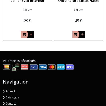
Collier Éveil intérieur
Offre Parure Lotus Nacré
Colliers
Colliers
29
€
45
€
Paiements sécurisés
Navigation
Accueil
Catalogue
Contact