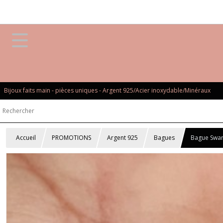
Bijoux faits main - pièces uniques - Argent 925/Acier inoxydable/Minéraux
Accueil
PROMOTIONS
Argent 925
Bagues
Bague Swar