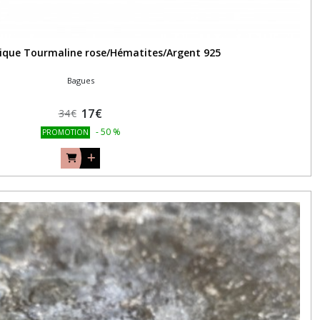
ique Tourmaline rose/Hématites/Argent 925
Bagues
17
€
34
€
-
50
%
PROMOTION