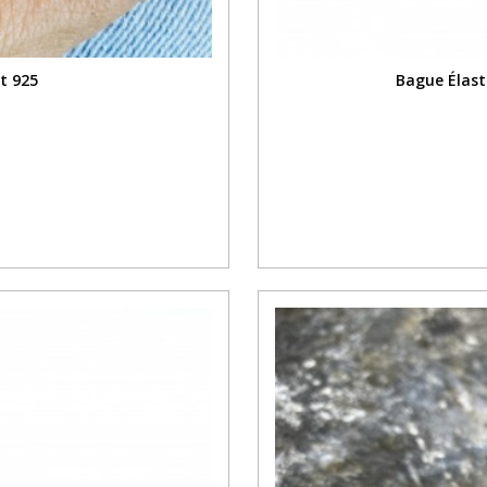
t 925
Bague Élast