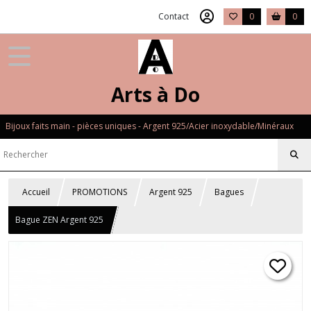
Contact
0
0
Arts à Do
Bijoux faits main - pièces uniques - Argent 925/Acier inoxydable/Minéraux
Accueil
PROMOTIONS
Argent 925
Bagues
Bague ZEN Argent 925