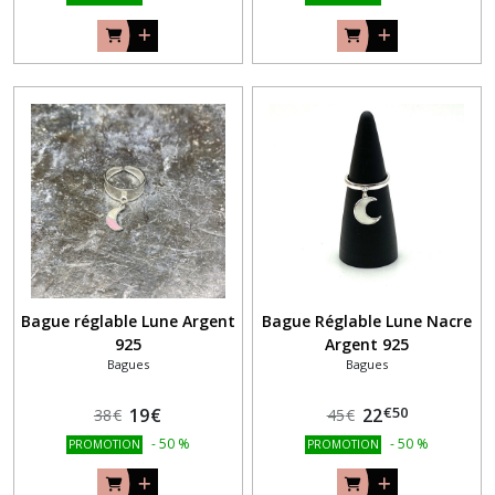
Bague réglable Lune Argent
Bague Réglable Lune Nacre
925
Argent 925
Bagues
Bagues
€
50
19
€
22
38
€
45
€
-
50
%
-
50
%
PROMOTION
PROMOTION