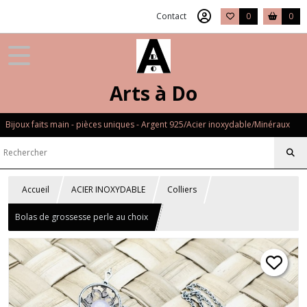
Contact
0
0
Arts à Do
Bijoux faits main - pièces uniques - Argent 925/Acier inoxydable/Minéraux
Accueil
ACIER INOXYDABLE
Colliers
Bolas de grossesse perle au choix