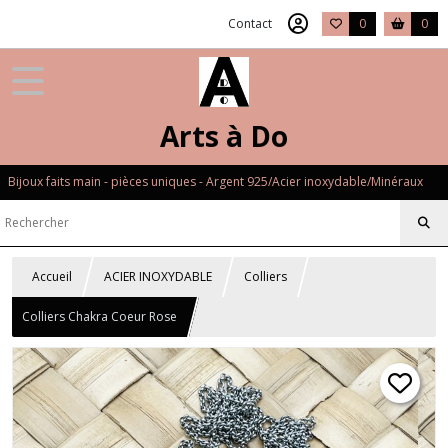
Contact
0
0
Arts à Do
Bijoux faits main - pièces uniques - Argent 925/Acier inoxydable/Minéraux
Accueil
ACIER INOXYDABLE
Colliers
Colliers Chakra Coeur Rose