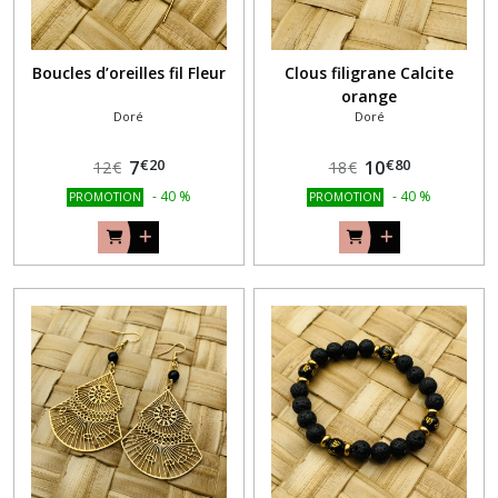
Boucles d’oreilles fil Fleur
Clous filigrane Calcite
orange
Doré
Doré
€
20
€
80
7
10
12
€
18
€
-
40
%
-
40
%
PROMOTION
PROMOTION