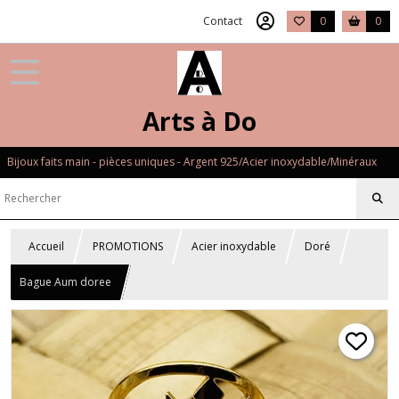
Contact
0
0
Arts à Do
Bijoux faits main - pièces uniques - Argent 925/Acier inoxydable/Minéraux
Accueil
PROMOTIONS
Acier inoxydable
Doré
Bague Aum doree