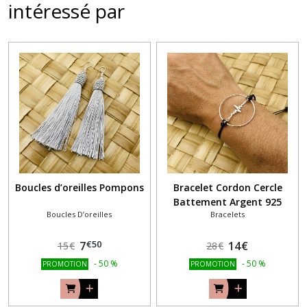
intéressé par
Boucles d’oreilles Pompons
Bracelet Cordon Cercle
Battement Argent 925
Boucles D’oreilles
Bracelets
€
50
7
14
€
15
€
28
€
-
50
%
-
50
%
PROMOTION
PROMOTION