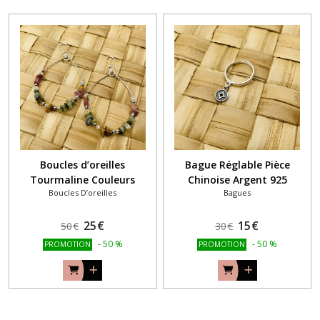
Boucles d’oreilles
Bague Réglable Pièce
Tourmaline Couleurs
Chinoise Argent 925
Boucles D’oreilles
Bagues
Argent 925
25
€
15
€
50
€
30
€
-
50
%
-
50
%
PROMOTION
PROMOTION