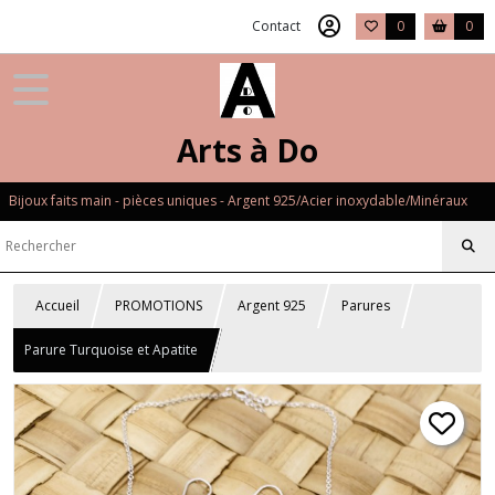
Contact
0
0
Arts à Do
Bijoux faits main - pièces uniques - Argent 925/Acier inoxydable/Minéraux
Accueil
PROMOTIONS
Argent 925
Parures
Parure Turquoise et Apatite