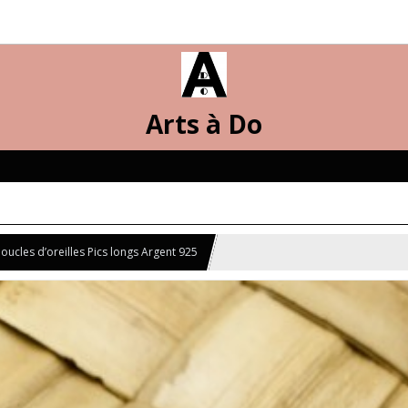
Arts à Do
oucles d’oreilles Pics longs Argent 925