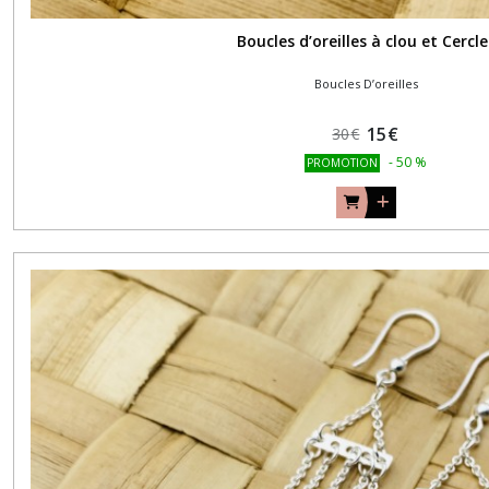
Boucles d’oreilles à clou et Cercle
Boucles D’oreilles
15
€
30
€
-
50
%
PROMOTION