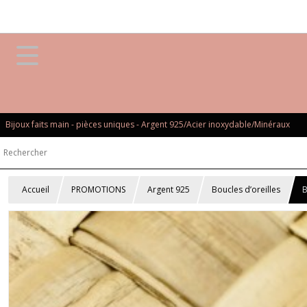
Bijoux faits main - pièces uniques - Argent 925/Acier inoxydable/Minéraux
Accueil
PROMOTIONS
Argent 925
Boucles d’oreilles
B