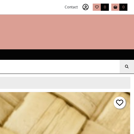
Contact
0
0