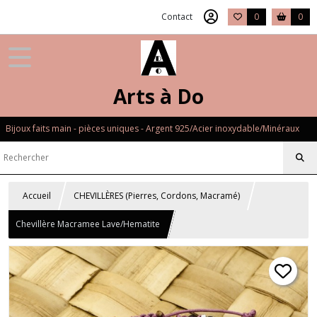
Contact
0
0
Arts à Do
Bijoux faits main - pièces uniques - Argent 925/Acier inoxydable/Minéraux
Accueil
CHEVILLÈRES (Pierres, Cordons, Macramé)
Chevillère Macramee Lave/Hematite