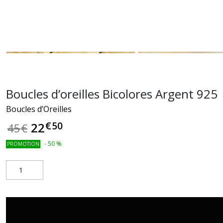
Boucles d’oreilles Bicolores Argent 925
Boucles d’Oreilles
€
50
22
45
€
-
50
%
PROMOTION