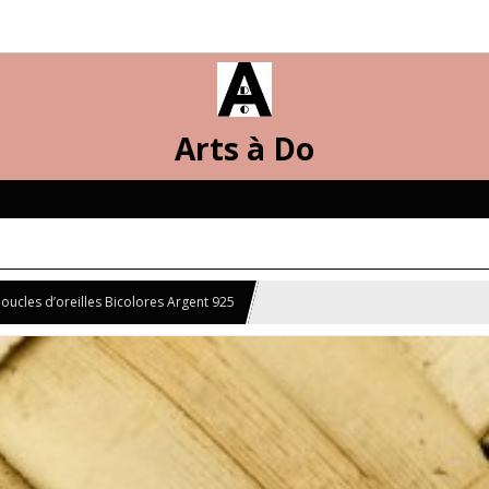
Arts à Do
oucles d’oreilles Bicolores Argent 925