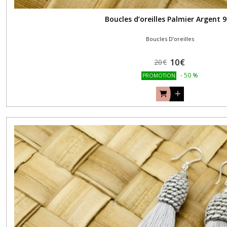
Boucles d’oreilles Palmier Argent 
Boucles D’oreilles
10
€
20
€
-
50
%
PROMOTION