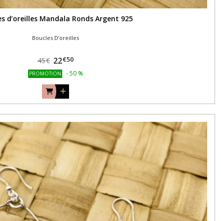
es d’oreilles Mandala Ronds Argent 925
Boucles D’oreilles
€
50
22
45
€
-
50
%
PROMOTION