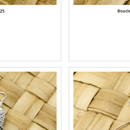
925
Boucl