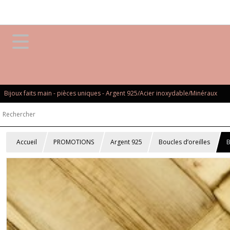
Bijoux faits main - pièces uniques - Argent 925/Acier inoxydable/Minéraux
Accueil
PROMOTIONS
Argent 925
Boucles d’oreilles
B