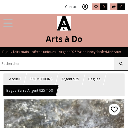
Contact
0
0
Arts à Do
Bijoux faits main - pièces uniques - Argent 925/Acier inoxydable/Minéraux
Accueil
PROMOTIONS
Argent 925
Bagues
Bague Barre Argent 925 T 50