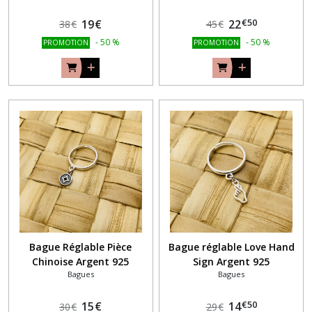
€
50
19
€
22
38
€
45
€
-
50
%
-
50
%
PROMOTION
PROMOTION
Bague Réglable Pièce
Bague réglable Love Hand
Chinoise Argent 925
Sign Argent 925
Bagues
Bagues
€
50
15
€
14
30
€
29
€