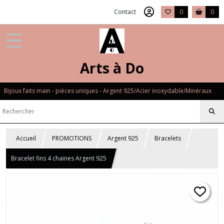
Contact
0
0
Arts à Do
Bijoux faits main - pièces uniques - Argent 925/Acier inoxydable/Minéraux
Accueil
PROMOTIONS
Argent 925
Bracelets
Bracelet fins 4 chaines Argent 925