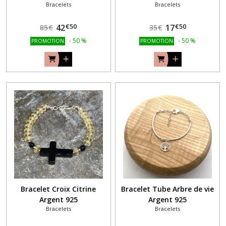
Bracelets
Bracelets
€
50
€
50
42
17
85
€
35
€
-
50
%
-
50
%
PROMOTION
PROMOTION
Bracelet Croix Citrine
Bracelet Tube Arbre de vie
Argent 925
Argent 925
Bracelets
Bracelets