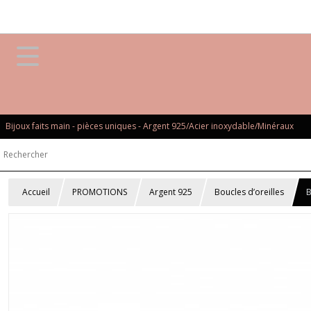
Bijoux faits main - pièces uniques - Argent 925/Acier inoxydable/Minéraux
Accueil
PROMOTIONS
Argent 925
Boucles d’oreilles
B