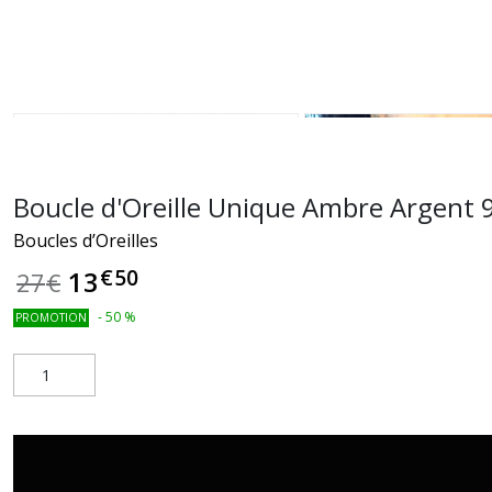
Boucle d'Oreille Unique Ambre Argent 
Boucles d’Oreilles
€
50
13
27
€
-
50
%
PROMOTION