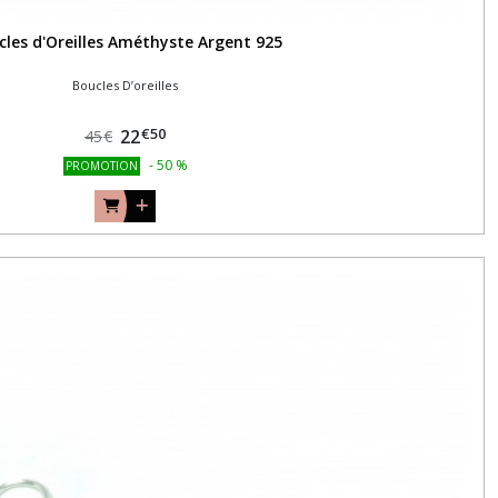
cles d'Oreilles Améthyste Argent 925
Boucles D’oreilles
€
50
22
45
€
-
50
%
PROMOTION