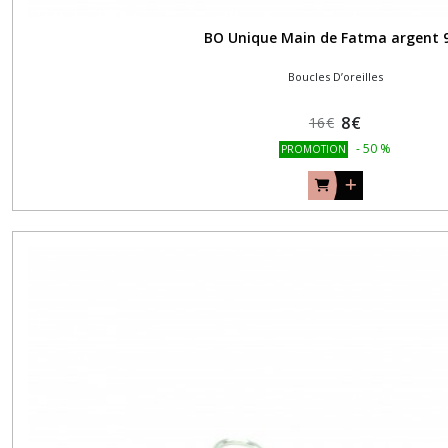
BO Unique Main de Fatma argent 
Boucles D’oreilles
8
€
16
€
-
50
%
PROMOTION