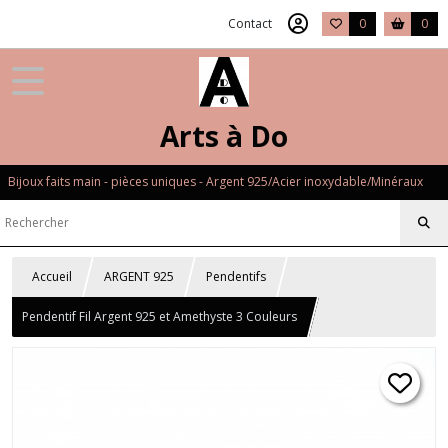
Contact
0
0
Arts à Do
Bijoux faits main - pièces uniques - Argent 925/Acier inoxydable/Minéraux
Accueil
ARGENT 925
Pendentifs
Pendentif Fil Argent 925 et Amethyste 3 Couleurs