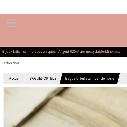
Bijoux faits main - pièces uniques - Argent 925/Acier inoxydable/Minéraux
Accueil
BAGUES ORTEILS
Bague orteil étain bande noire