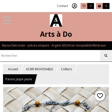
Contact
0
0
Arts à Do
Bijoux faits main - pièces uniques - Argent 925/Acier inoxydable/Minéraux
Accueil
ACIER INOXYDABLE
Colliers
Parure Jaspe jaune