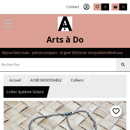
Contact
0
0
Arts à Do
Bijoux faits main - pièces uniques - Argent 925/Acier inoxydable/Minéraux
Accueil
ACIER INOXYDABLE
Colliers
Collier Système Solaire