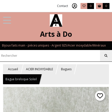
Contact
0
0
Arts à Do
Bijoux faits main - pièces uniques - Argent 925/Acier inoxydable/Minéraux
Accueil
ACIER INOXYDABLE
Bagues
Bague breloque Soleil