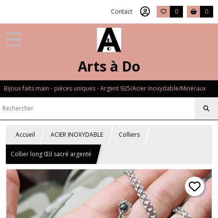
Contact
0
0
Arts à Do
Bijoux faits main - pièces uniques - Argent 925/Acier inoxydable/Minéraux
Accueil
ACIER INOXYDABLE
Colliers
Collier long Œil sacré argenté