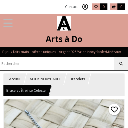
Contact
0
0
Arts à Do
Bijoux faits main - pièces uniques - Argent 925/Acier inoxydable/Minéraux
Accueil
ACIER INOXYDABLE
Bracelets
Bracelet Étreinte Céleste