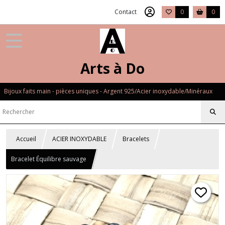
Contact
0
0
Arts à Do
Bijoux faits main - pièces uniques - Argent 925/Acier inoxydable/Minéraux
Accueil
ACIER INOXYDABLE
Bracelets
Bracelet Équilibre sauvage