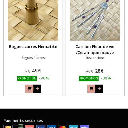
Bagues carrés Hématite
Carillon Fleur de vie
/Céramique mauve
Bagues Pierres
Suspensions
€
20
4
28
€
7
€
40
€
-
40
%
-
30
%
PROMOTION
PROMOTION
Paiements sécurisés