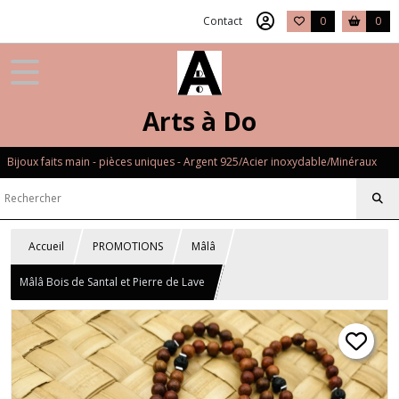
Contact
0
0
Arts à Do
Bijoux faits main - pièces uniques - Argent 925/Acier inoxydable/Minéraux
Accueil
PROMOTIONS
Mâlâ
Mâlâ Bois de Santal et Pierre de Lave