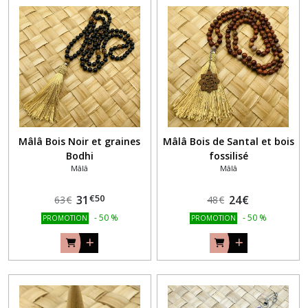
Mâlâ Bois Noir et graines
Mâlâ Bois de Santal et bois
Bodhi
fossilisé
Mâlâ
Mâlâ
€
50
31
24
€
63
€
48
€
-
50
%
-
50
%
PROMOTION
PROMOTION