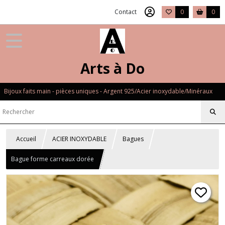
Contact
0
0
Arts à Do
Bijoux faits main - pièces uniques - Argent 925/Acier inoxydable/Minéraux
Accueil
ACIER INOXYDABLE
Bagues
Bague forme carreaux dorée