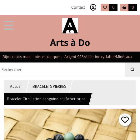
Contact
0
0
Arts à Do
Bijoux faits main - pièces uniques - Argent 925/Acier inoxydable/Minéraux
Accueil
BRACELETS PIERRES
Bracelet Circulation sanguine et Lâcher prise