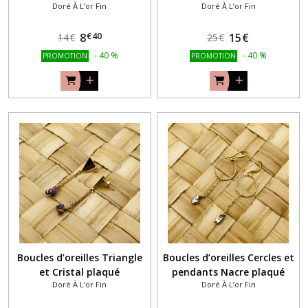
Doré À L’or Fin
Doré À L’or Fin
€
40
8
15
€
14
€
25
€
-
40
%
-
40
%
PROMOTION
PROMOTION
Boucles d’oreilles Triangle
Boucles d’oreilles Cercles et
et Cristal plaqué
pendants Nacre plaqué
Doré À L’or Fin
Doré À L’or Fin