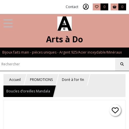
Contact
0
0
Arts à Do
Bijoux faits main - pièces uniques - Argent 925/Acier inoxydable/Minéraux
Accueil
PROMOTIONS
Doré à l’or fin
Boucles d’oreilles Mandala