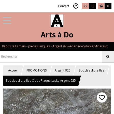
Contact
0
0
Arts à Do
Bijoux faits main - pièces uniques - Argent 925/Acier inoxydable/Minéraux
Accueil
PROMOTIONS
Argent 925
Boucles d’oreilles
Boucles d’oreilles Clous Plaque Lucky Argent 925