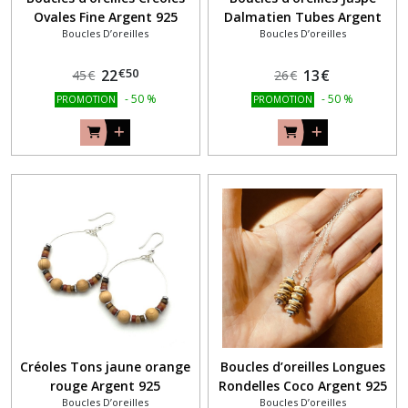
Ovales Fine Argent 925
Dalmatien Tubes Argent
Boucles D’oreilles
Boucles D’oreilles
925
€
50
22
13
€
45
€
26
€
-
50
%
-
50
%
PROMOTION
PROMOTION
Créoles Tons jaune orange
Boucles d’oreilles Longues
rouge Argent 925
Rondelles Coco Argent 925
Boucles D’oreilles
Boucles D’oreilles