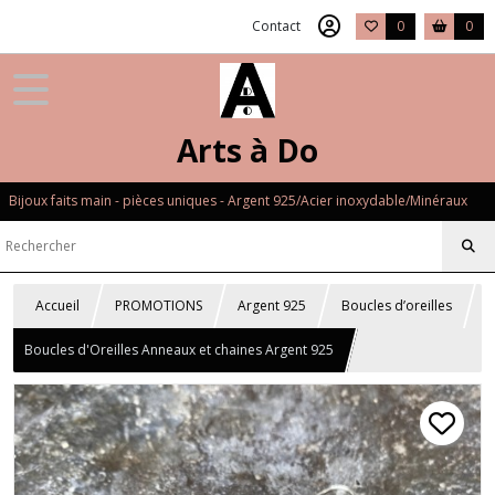
Contact
0
0
Arts à Do
Bijoux faits main - pièces uniques - Argent 925/Acier inoxydable/Minéraux
Accueil
PROMOTIONS
Argent 925
Boucles d’oreilles
Boucles d'Oreilles Anneaux et chaines Argent 925