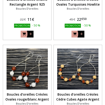
Rectangle Argent 925
Ovales Turquoises Howlite
Boucles D’oreilles
Boucles D’oreilles
€
50
11
€
22
22
€
45
€
-
50
%
-
50
%
PROMOTION
PROMOTION
Boucles d’oreilles Créoles
Boucles d’oreilles Créoles
Ovales rouge/blanc Argent
Cèdre Cubes Agate Argent
Boucles D’oreilles
Boucles D’oreilles
925
925